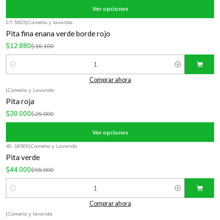
Ver opciones
07-5625
|
Camelia y lavanda
-20%
OFF
Pita fina enana verde borde rojo
$12.880
$16.100
Cantidad
Comprar ahora
|
Camelia y Lavanda
-20%
OFF
Pita roja
$20.000
$25.000
Ver opciones
49-18500
|
Camelia y Lavanda
-20%
OFF
Pita verde
$44.000
$55.000
Cantidad
Comprar ahora
|
Camelia y lavanda
-20%
OFF