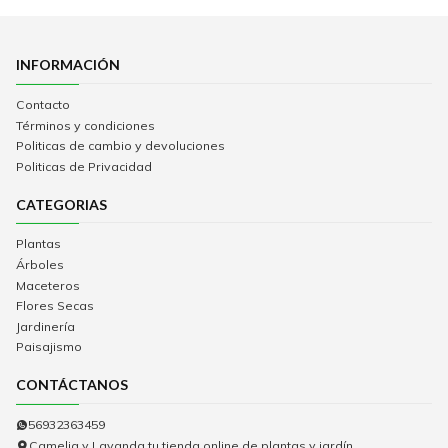
INFORMACIÓN
Contacto
Términos y condiciones
Politicas de cambio y devoluciones
Politicas de Privacidad
CATEGORIAS
Plantas
Árboles
Maceteros
Flores Secas
Jardinería
Paisajismo
CONTÁCTANOS
56932363459
Camelia y Lavanda tu tienda online de plantas y jardín