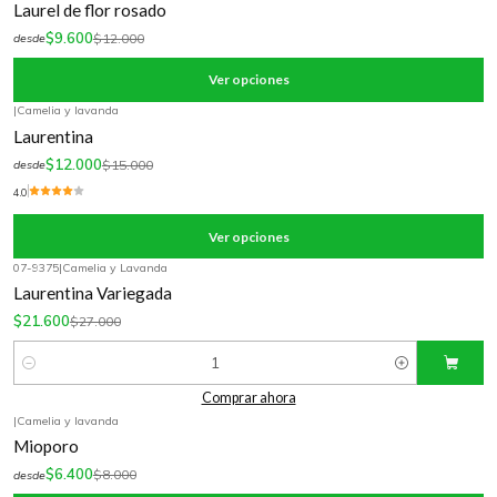
Laurel de flor rosado
$9.600
$12.000
desde
Ver opciones
|
Camelia y lavanda
-20%
OFF
Laurentina
$12.000
$15.000
desde
4.0
Ver opciones
07-9375
|
Camelia y Lavanda
-20%
OFF
Laurentina Variegada
$21.600
$27.000
Cantidad
Comprar ahora
|
Camelia y lavanda
-20%
OFF
Mioporo
$6.400
$8.000
desde