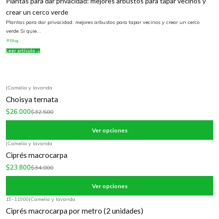
Plantas para dar privacidad: mejores arbustos para tapar vecinos y
crear un cerco verde
Plantas para dar privacidad: mejores arbustos para tapar vecinos y crear un cerco
verde Si quie...
Blog
Leer artículo
|
Camelia y lavanda
-20%
OFF
Choisya ternata
$26.000
$32.500
Ver opciones
|
Camelia y lavanda
-30%
OFF
Ciprés macrocarpa
$23.800
$34.000
Ver opciones
19-11900
|
Camelia y lavanda
-20%
OFF
Ciprés macrocarpa por metro (2 unidades)