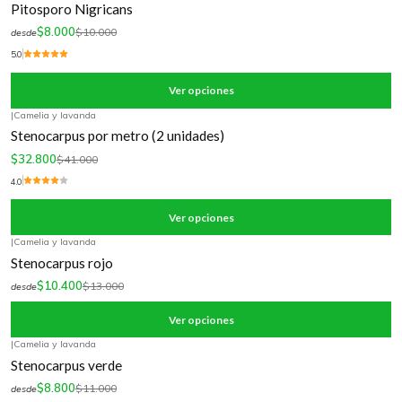
Pitosporo Nigricans
$8.000
$10.000
desde
5.0
Ver opciones
|
Camelia y lavanda
-20%
OFF
Stenocarpus por metro (2 unidades)
$32.800
$41.000
4.0
Ver opciones
|
Camelia y lavanda
-20%
OFF
Stenocarpus rojo
$10.400
$13.000
desde
Ver opciones
|
Camelia y lavanda
-20%
OFF
Stenocarpus verde
$8.800
$11.000
desde