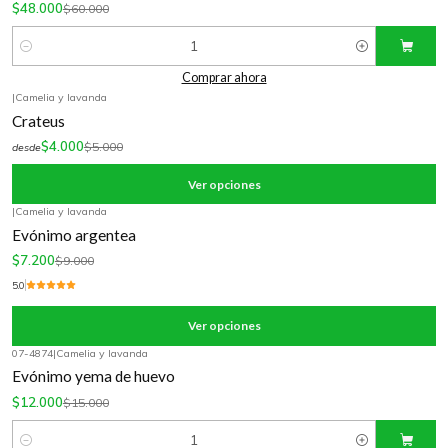
$48.000
$60.000
Cantidad
Comprar ahora
|
Camelia y lavanda
-20%
OFF
Crateus
$4.000
$5.000
desde
Ver opciones
|
Camelia y lavanda
-20%
OFF
Evónimo argentea
$7.200
$9.000
5.0
Ver opciones
07-4874
|
Camelia y lavanda
-20%
OFF
Evónimo yema de huevo
$12.000
$15.000