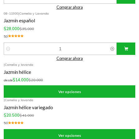
Cantidad
Comprar ahora
08-11900
|
Camelia y Lavanda
-20%
OFF
Jazmín español
$28.000
$35.000
5.0
Cantidad
Comprar ahora
|
Camelia y lavanda
-30%
OFF
Jazmín hélice
$14.000
$20.000
desde
Ver opciones
|
Camelia y lavanda
-50%
OFF
Jazmín hélice variegado
$20.500
$41.000
5.0
Ver opciones