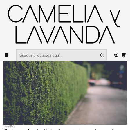
Despacho gratis
por compras sobre $80.000 RM Urbano
Inicio
Planta
Plantas
Cerco verde
19/8/2021