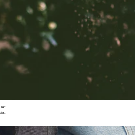
ano<
ta...