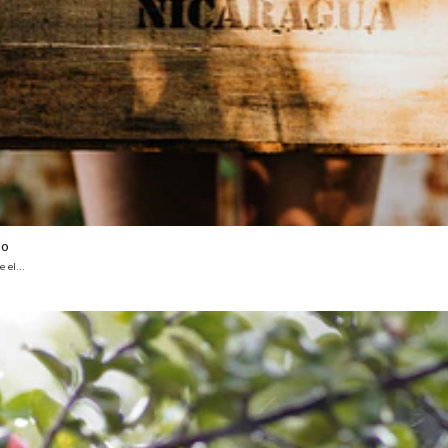
to
 el...