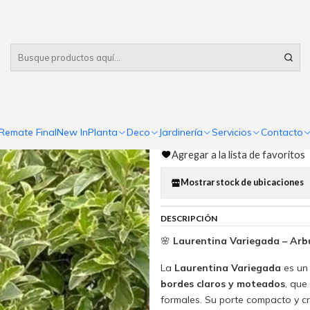
Despacho gratis
por compras sobre $80.000 RM Urbano
|
Laurentina 
Comp
Remate Final
New In
Planta
Deco
Jardinería
Servicios
Contacto
Cantidad
Agregar a la lista de favoritos
Mostrar stock de ubicaciones
DESCRIPCIÓN
🌸
Laurentina Variegada – Arbu
La
Laurentina Variegada
es un
bordes claros y moteados
, que
formales. Su porte compacto y c