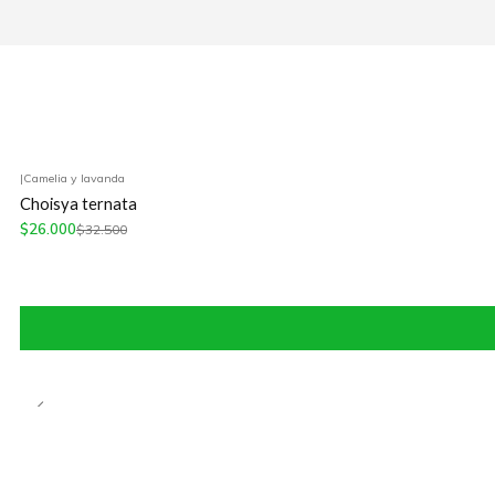
|
Camelia y lavanda
-20%
OFF
Choisya ternata
$26.000
$32.500