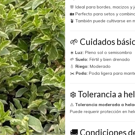
🌸 Ideal para bordes, macizos y 
🏡 Perfecto para setos y combina
🪴 También puede cultivarse en
🌱 Cuidados bási
☀️
Luz:
Pleno sol o semisombra
🌱
Suelo:
Fértil y bien drenado
💧
Riego:
Moderado
✂️
Poda:
Poda ligera para mant
❄️ Tolerancia a he
⚠️
Tolerancia moderada a hela
Puede requerir protección en hel
🚚 Condiciones d