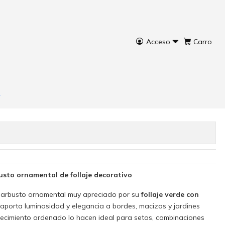
Acceso
Carro
Variegada
rar ahora
Agregar al Carro
sto ornamental de follaje decorativo
 arbusto ornamental muy apreciado por su
follaje verde con
 aporta luminosidad y elegancia a bordes, macizos y jardines
recimiento ordenado lo hacen ideal para setos, combinaciones