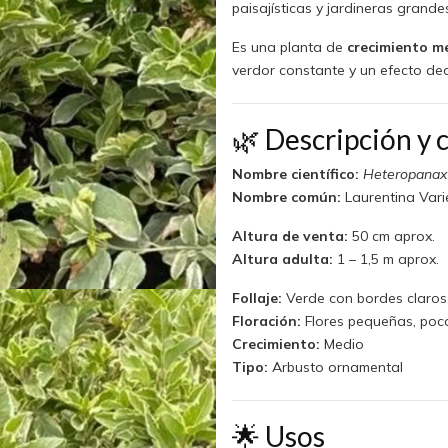
paisajísticas y jardineras grande
Es una planta de
crecimiento m
verdor constante y un efecto dec
🌿 Descripción y c
Nombre científico:
Heteropanax 
Nombre común:
Laurentina Var
Altura de venta:
50 cm aprox.
Altura adulta:
1 – 1,5 m aprox.
Follaje:
Verde con bordes claros
Floración:
Flores pequeñas, poco
Crecimiento:
Medio
Tipo:
Arbusto ornamental
🌟 Usos