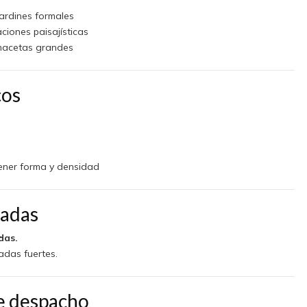
jardines formales
ciones paisajísticas
 macetas grandes
cos
ener forma y densidad
ladas
das.
adas fuertes.
e despacho