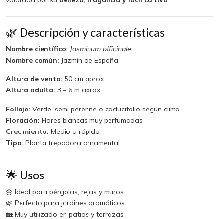
valorada por su
belleza, fragancia y fácil cultivo
.
🌿 Descripción y características
Nombre científico:
Jasminum officinale
Nombre común:
Jazmín de España
Altura de venta:
50 cm aprox.
Altura adulta:
3 – 6 m aprox.
Follaje:
Verde, semi perenne o caducifolio según clima
Floración:
Flores blancas muy perfumadas
Crecimiento:
Medio a rápido
Tipo:
Planta trepadora ornamental
🌟 Usos
🌼 Ideal para pérgolas, rejas y muros
🌿 Perfecto para jardines aromáticos
🏡 Muy utilizado en patios y terrazas