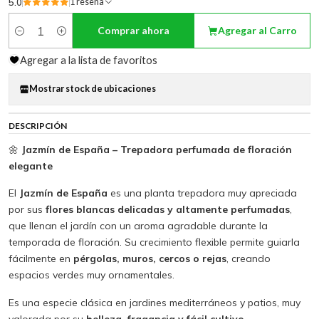
5.0
1 reseña
Comprar ahora
Agregar al Carro
Cantidad
Agregar a la lista de favoritos
Mostrar stock de ubicaciones
DESCRIPCIÓN
🌼
Jazmín de España – Trepadora perfumada de floración
elegante
El
Jazmín de España
es una planta trepadora muy apreciada
por sus
flores blancas delicadas y altamente perfumadas
,
que llenan el jardín con un aroma agradable durante la
temporada de floración. Su crecimiento flexible permite guiarla
fácilmente en
pérgolas, muros, cercos o rejas
, creando
espacios verdes muy ornamentales.
Es una especie clásica en jardines mediterráneos y patios, muy