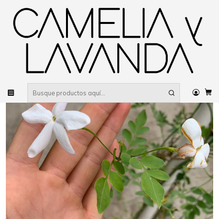
Despacho gratis
por compras sobre $80.000 RM Urbano
Inicio
Planta
Plantas
Decorativas
Jazmín español