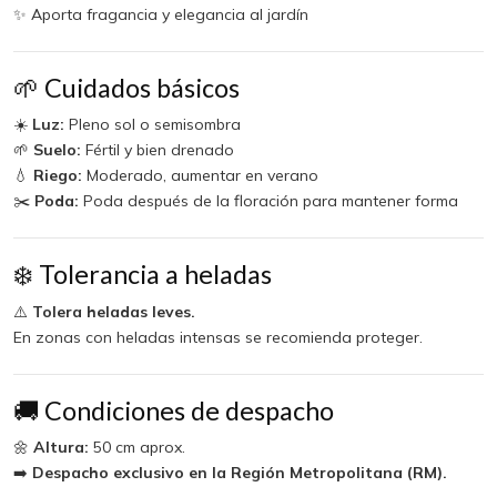
✨ Aporta fragancia y elegancia al jardín
🌱 Cuidados básicos
☀️
Luz:
Pleno sol o semisombra
🌱
Suelo:
Fértil y bien drenado
💧
Riego:
Moderado, aumentar en verano
✂️
Poda:
Poda después de la floración para mantener forma
❄️ Tolerancia a heladas
⚠️
Tolera heladas leves.
En zonas con heladas intensas se recomienda proteger.
🚚 Condiciones de despacho
🌼
Altura:
50 cm aprox.
➡️
Despacho exclusivo en la Región Metropolitana (RM).