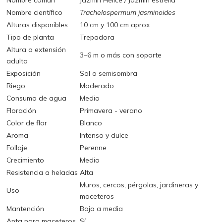
Nombre común
Jazmín Hélice / Jazmín estrella
Nombre científico
Trachelospermum jasminoides
Alturas disponibles
10 cm y 100 cm aprox.
Tipo de planta
Trepadora
Altura o extensión
3–6 m o más con soporte
adulta
Exposición
Sol o semisombra
Riego
Moderado
Consumo de agua
Medio
Floración
Primavera - verano
Color de flor
Blanco
Aroma
Intenso y dulce
Follaje
Perenne
Crecimiento
Medio
Resistencia a heladas
Alta
Muros, cercos, pérgolas, jardineras y
Uso
maceteros
Mantención
Baja a media
Apta para maceteros
Sí