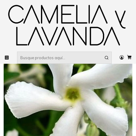
Despacho gratis
por compras sobre $80.000 RM Urbano
Inicio
Planta
Plantas
Decorativas
Jazmín hélice