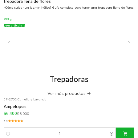
trepadora llena de flores
¿Cómo cuidar un jazmín hélice? Guía completa para tener una trepadora llena de flores
...
Blog
Leer artículo
Trepadoras
Ver más productos
07-2700
|
Camelia y Lavanda
-20%
OFF
Ampelopsis
$6.400
$8.000
4.8
Cantidad