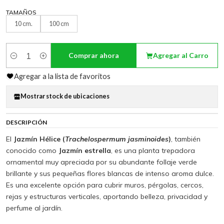
TAMAÑOS
10 cm.
100 cm
Comprar ahora
Agregar al Carro
Cantidad
Agregar a la lista de favoritos
Mostrar stock de ubicaciones
DESCRIPCIÓN
El
Jazmín Hélice (
Trachelospermum jasminoides
)
, también
conocido como
Jazmín estrella
, es una planta trepadora
ornamental muy apreciada por su abundante follaje verde
brillante y sus pequeñas flores blancas de intenso aroma dulce.
Es una excelente opción para cubrir muros, pérgolas, cercos,
rejas y estructuras verticales, aportando belleza, privacidad y
perfume al jardín.