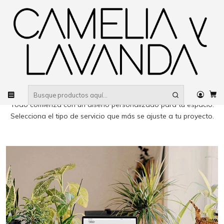
Despacho gratis
por compras sobre $80.000 RM Urbano
Inicio
PAISAJISMO
Elige a tu medida
¿Qué tipo de servicio de paisajismo
necesitas?
Todo comienza con un diseño personalizado para tu espacio.
Selecciona el tipo de servicio que más se ajuste a tu proyecto.