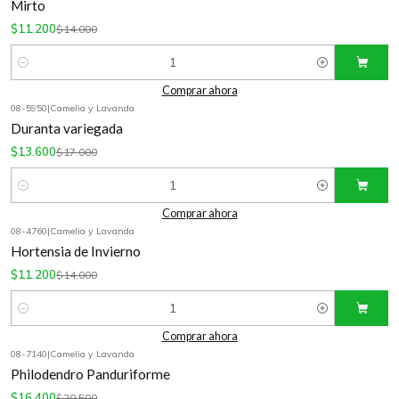
Mirto
$11.200
$14.000
Cantidad
Comprar ahora
08-5950
|
Camelia y Lavanda
-20%
OFF
Duranta variegada
$13.600
$17.000
Cantidad
Comprar ahora
08-4760
|
Camelia y Lavanda
-20%
OFF
Hortensia de Invierno
$11.200
$14.000
Cantidad
Comprar ahora
08-7140
|
Camelia y Lavanda
-20%
OFF
Philodendro Panduriforme
$16.400
$20.500