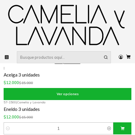
Despacho gratis
por compras sobre $80.000 RM Urbano
Inicio
New In
57-1200
|
Camelia y Lavanda
-20%
OFF
Rúcula 3 unidades
$9.600
$12.000
Cantidad
Comprar ahora
|
-20%
OFF
Acelga 3 unidades
$12.000
$15.000
Ver opciones
57-1500
|
Camelia y Lavanda
-20%
OFF
Eneldo 3 unidades
$12.000
$15.000
Cantidad