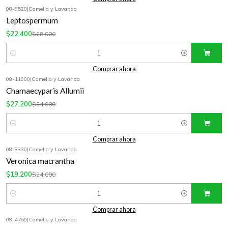
08-9520
|
Camelia y Lavanda
-20%
OFF
Leptospermum
$22.400
$28.000
Cantidad
Comprar ahora
08-11900
|
Camelia y Lavanda
-20%
OFF
Chamaecyparis Allumii
$27.200
$34.000
Cantidad
Comprar ahora
08-8330
|
Camelia y Lavanda
-20%
OFF
Veronica macrantha
$19.200
$24.000
Cantidad
Comprar ahora
08-4760
|
Camelia y Lavanda
-20%
OFF