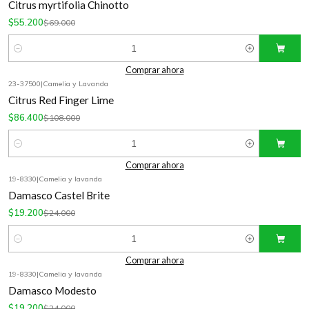
Citrus myrtifolia Chinotto
$55.200
$69.000
Cantidad
Comprar ahora
23-37500
|
Camelia y Lavanda
-20%
OFF
Citrus Red Finger Lime
$86.400
$108.000
Cantidad
Comprar ahora
19-8330
|
Camelia y lavanda
-20%
OFF
Damasco Castel Brite
$19.200
$24.000
Cantidad
Comprar ahora
19-8330
|
Camelia y lavanda
-20%
OFF
Damasco Modesto
$19.200
$24.000