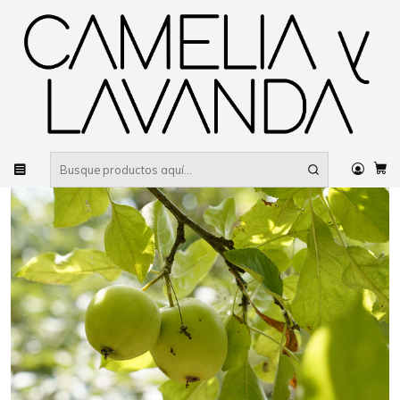
Despacho gratis
por compras sobre $80.000 RM Urbano
Inicio
Planta
Árboles
Frutales
Artículos seleccionados