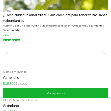
8/7/2021
¿Cómo cuidar un árbol frutal? Guía completa para tener frutas sanas
y abundantes
¿Cómo cuidar un árbol frutal? Guía completa para tener frutas sanas y abundantes
Tener un árbol ...
Blog
Leer artículo
|
Camelia y lavanda
-30%
OFF
Almendro
$16.800
$24.000
Ver opciones
23-10125
|
Camelia y lavanda
-20%
OFF
Arándano