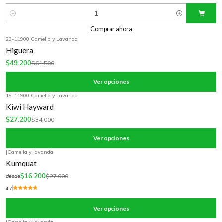
Cantidad
Comprar ahora
23-11900
|
Camelia y Lavanda
-20%
OFF
Higuera
$49.200
$61.500
Ver opciones
19-11900
|
Camelia y Lavanda
-20%
OFF
Kiwi Hayward
$27.200
$34.000
Ver opciones
|
Camelia y lavanda
-40%
OFF
Kumquat
$16.200
$27.000
desde
4.7
Ver opciones
|
Camelia y lavanda