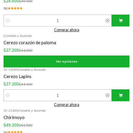
$24.000
$30.000
5.0
Cantidad
Comprar ahora
|
Camelia y lavanda
-20%
OFF
Cerezo corazón de paloma
$27.200
$34.000
Ver opciones
19-11900
|
Camelia y lavanda
-20%
OFF
Cerezo Lapins
$27.200
$34.000
Cantidad
Comprar ahora
19-21420
|
Camelia y lavanda
-20%
OFF
Chirimoyo
$49.200
$61.500
5.0