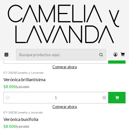
Despacho gratis
por compras sobre $80.000 RM Urbano
Inicio
Planta
Flores
Verónicas
07-3500
|
Camelia y lavanda
-20%
OFF
Verónica andersonii
$8.000
$10.000
4.0
Cantidad
Comprar ahora
07-2625
|
Camelia y Lavanda
-20%
OFF
Verónica brillantísima
$8.000
$10.000
Cantidad
Comprar ahora
07-2625
|
Camelia y lavanda
-20%
OFF
Verónica buxifolia
$8.000
$10.000