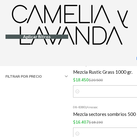
Inicio
Jardinería
Semillas de césped
06-8400
|
Anasac
Filtrar Productos
-30%
OFF
Mezcla Manquehue con Dichond
1-6 de 6 productos
Aplicar filtros
$16.800
$24.000
ORDENAR POR
Cantidad
06-7130
|
Anasac
-10%
OFF
Mezcla Rustic Grass 1000 gr.
FILTRAR POR PRECIO
$18.450
$20.500
Cantidad
06-6380
|
Anasac
-10%
OFF
Mezcla sectores sombrios 500 
$16.407
$18.230
Cantidad