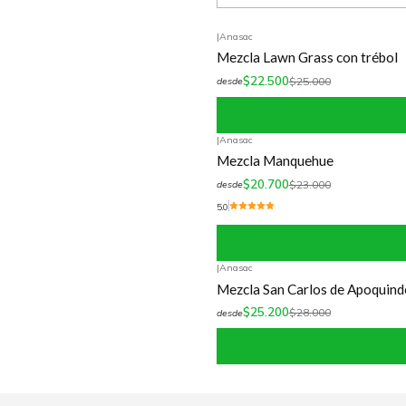
|
Anasac
-10%
OFF
Mezcla Lawn Grass con trébol
$22.500
$25.000
desde
|
Anasac
-10%
OFF
Mezcla Manquehue
$20.700
$23.000
desde
5.0
|
Anasac
-10%
OFF
Mezcla San Carlos de Apoquind
$25.200
$28.000
desde