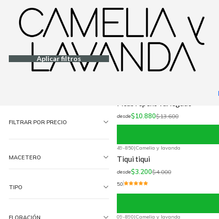
Inicio
Planta
Plantas
Cubresuelos
Tránsito
|
Camelia y Lavanda
Filtrar Productos
-20%
OFF
Ficus repens
1-6 de 6 productos
Aplicar filtros
$9.600
$12.000
desde
ORDENAR POR
|
Camelia y Lavanda
-20%
OFF
Ficus repens variegado
$10.880
$13.600
desde
FILTRAR POR PRECIO
49-850
|
Camelia y lavanda
-20%
OFF
MACETERO
Tiqui tiqui
$3.200
$4.000
desde
5.0
TIPO
09-890
|
Camelia y lavanda
FLORACIÓN