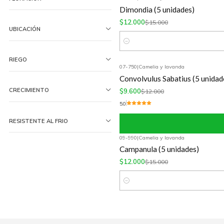
-20%
OFF
Dimondia (5 unidades)
$12.000
$15.000
UBICACIÓN
Cantidad
RIEGO
07-750
|
Camelia y lavanda
-20%
OFF
Convolvulus Sabatius (5 unidad
CRECIMIENTO
$9.600
$12.000
5.0
RESISTENTE AL FRIO
09-990
|
Camelia y lavanda
-20%
OFF
Campanula (5 unidades)
$12.000
$15.000
Cantidad