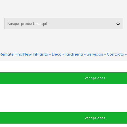
Despacho gratis
por compras sobre $80.000 RM Urbano
Ver opciones
Remate Final
New In
Planta
Deco
Jardinería
Servicios
Contacto
Ver opciones
Ver opciones