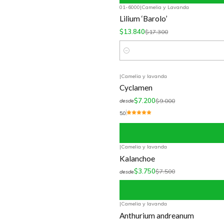
01-6000
|
Camelia y Lavanda
-20%
OFF
Lilium ‘Barolo’
$13.840
$17.300
Cantidad
|
Camelia y lavanda
-20%
OFF
Cyclamen
$7.200
$9.000
desde
5.0
|
Camelia y lavanda
-50%
OFF
Kalanchoe
$3.750
$7.500
desde
|
Camelia y lavanda
-20%
OFF
Anthurium andreanum