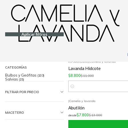
Inicio
Planta
Flores
Flores de temporada
|
Camelia y lavanda
Filtrar Productos
-40%
OFF
Lavanda Francesa
1-30 de 142 productos
Aplicar filtros
$7.800
$13.000
desde
4.3
ORDENAR POR
01-3800(3200)
|
Camelia y lavanda
-20%
OFF
CATEGORÍAS
Lavanda Hidcote
Bulbos y Geófitas
$8.800
(103)
$11.000
Salvias
(15)
Cantidad
FILTRAR POR PRECIO
|
Camelia y lavanda
-40%
OFF
Abutilón
MACETERO
$7.800
$13.000
desde