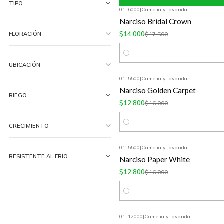
TIPO
01-6000
|
Camelia y lavanda
-20%
OFF
Narciso Bridal Crown
$14.000
$17.500
FLORACIÓN
Cantidad
UBICACIÓN
01-5500
|
Camelia y lavanda
-20%
OFF
Narciso Golden Carpet
RIEGO
$12.800
$16.000
CRECIMIENTO
Cantidad
01-5500
|
Camelia y lavanda
-20%
OFF
RESISTENTE AL FRIO
Narciso Paper White
$12.800
$16.000
Cantidad
01-12000
|
Camelia y lavanda
-20%
OFF