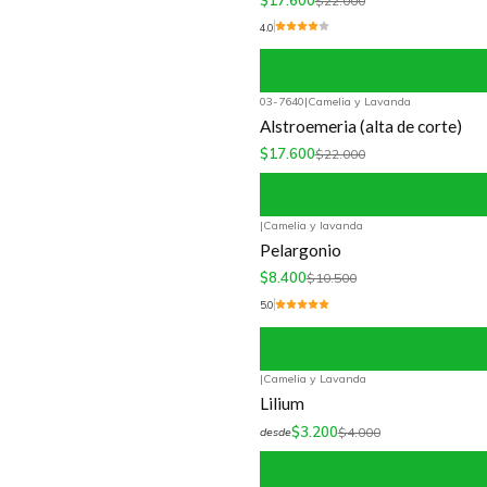
$17.600
$22.000
4.0
03-7640
|
Camelia y Lavanda
-20%
OFF
Alstroemeria (alta de corte)
$17.600
$22.000
|
Camelia y lavanda
-20%
OFF
Pelargonio
$8.400
$10.500
5.0
|
Camelia y Lavanda
-20%
OFF
Lilium
$3.200
$4.000
desde