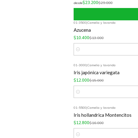
$23.200
$29.000
desde
01-3500
|
Camelia y lavanda
-20%
OFF
Azucena
$10.400
$13.000
Cantidad
01-3000
|
Camelia y lavanda
-20%
OFF
Iris japónica variegata
$12.000
$15.000
Cantidad
01-5500
|
Camelia y lavanda
-20%
OFF
Iris hollandrica Montencitos
$12.800
$16.000
Cantidad