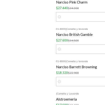
Narciso Pink Charm
$27.440
$34.300
Cantidad
01-8000
|
Camelia y lavanda
-20%
OFF
Narciso British Gamble
$27.600
$34.500
Cantidad
01-8000
|
Camelia y lavanda
-20%
OFF
Narciso Barrett Browning
$18.320
$22.900
Cantidad
|
Camelia y Lavanda
-20%
OFF
Alstroemeria