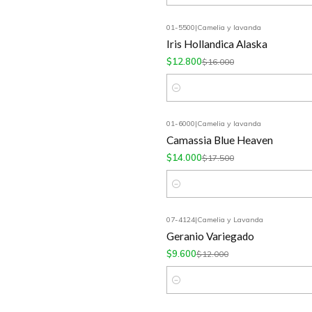
01-5500
|
Camelia y lavanda
-20%
OFF
Iris Hollandica Alaska
$12.800
$16.000
Cantidad
01-6000
|
Camelia y lavanda
-20%
OFF
Camassia Blue Heaven
$14.000
$17.500
Cantidad
07-4124
|
Camelia y Lavanda
-20%
OFF
Geranio Variegado
$9.600
$12.000
Cantidad