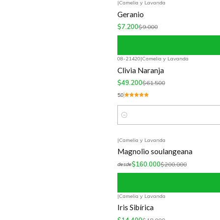
|
Camelia y Lavanda
-20%
OFF
Geranio
$7.200
$9.000
08-21420
|
Camelia y Lavanda
-20%
OFF
Clivia Naranja
$49.200
$61.500
5.0
Cantidad
|
Camelia y Lavanda
-20%
OFF
Magnolio soulangeana
$160.000
$200.000
desde
|
Camelia y Lavanda
-20%
OFF
Iris Sibírica
$14.400