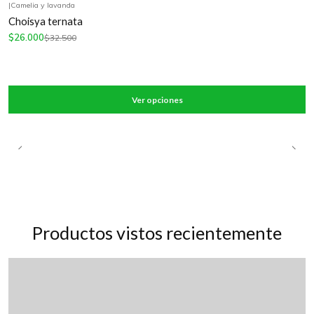
|
Camelia y lavanda
-20%
OFF
Choisya ternata
$26.000
$32.500
Ver opciones
Productos vistos recientemente