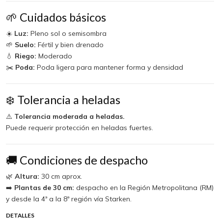
🌱 Cuidados básicos
☀️
Luz:
Pleno sol o semisombra
🌱
Suelo:
Fértil y bien drenado
💧
Riego:
Moderado
✂️
Poda:
Poda ligera para mantener forma y densidad
❄️ Tolerancia a heladas
⚠️
Tolerancia moderada a heladas.
Puede requerir protección en heladas fuertes.
🚚 Condiciones de despacho
🌿
Altura:
30 cm aprox.
➡️
Plantas de 30 cm:
despacho en la Región Metropolitana (RM)
y desde la 4ª a la 8ª región vía Starken.
DETALLES