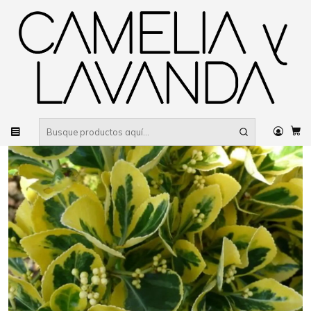
Despacho gratis
por compras sobre $80.000 RM Urbano
Inicio
Planta
Plantas
De poca agua
Evónimo yema de huevo