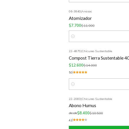
06-3840
|
Anasac
-30%
OFF
Atomizador
$7.700
$11.000
Cantidad
22-4879
|
Chicureo Sustentable
-10%
OFF
Compost Tierra Sustentable 40
$12.600
$14.000
5.0
Cantidad
22-2083
|
Chicureo Sustentable
-20%
OFF
Abono Humus
$8.400
$10.500
desde
4.2