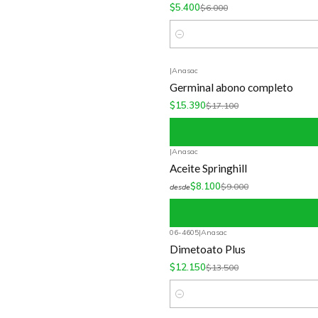
$5.400
$6.000
Cantidad
|
Anasac
-10%
OFF
Germinal abono completo
$15.390
$17.100
|
Anasac
-10%
OFF
Aceite Springhill
$8.100
$9.000
desde
06-4605
|
Anasac
-10%
OFF
Dimetoato Plus
$12.150
$13.500
Cantidad