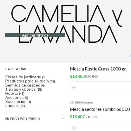
Inicio
Jardinería
06-8400
|
Anasac
Filtrar Productos
-30%
OFF
Mezcla Manquehue con Dichond
1-30 de 95 productos
Aplicar filtros
$16.800
$24.000
ORDENAR POR
Cantidad
06-7130
|
Anasac
-10%
OFF
Mezcla Rustic Grass 1000 gr.
CATEGORÍAS
$18.450
$20.500
Clases de jardinería
(0)
Productos para el jardín
(42)
Semillas de césped
(6)
Tierras y abonos
(35)
Cantidad
Huerto
(48)
Asesorias
(0)
Suscripción
(1)
06-6380
|
Anasac
anasac
-10%
OFF
(36)
Mezcla sectores sombrios 500 
$16.407
$18.230
FILTRAR POR PRECIO
Cantidad