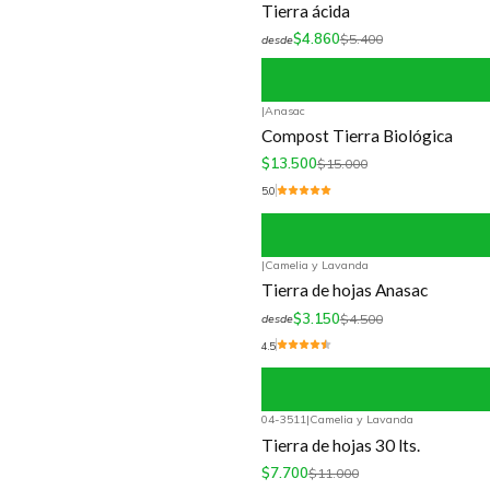
Tierra ácida
$4.860
$5.400
desde
|
Anasac
-10%
OFF
Compost Tierra Biológica
$13.500
$15.000
5.0
|
Camelia y Lavanda
-30%
OFF
Tierra de hojas Anasac
$3.150
$4.500
desde
4.5
04-3511
|
Camelia y Lavanda
-30%
OFF
Tierra de hojas 30 lts.
$7.700
$11.000