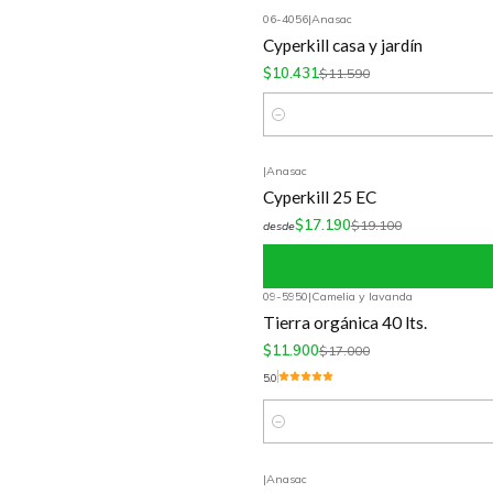
06-4056
|
Anasac
-10%
OFF
Cyperkill casa y jardín
$10.431
$11.590
Cantidad
|
Anasac
-10%
OFF
Cyperkill 25 EC
$17.190
$19.100
desde
09-5950
|
Camelia y lavanda
-30%
OFF
Tierra orgánica 40 lts.
$11.900
$17.000
5.0
Cantidad
|
Anasac
-10%
OFF