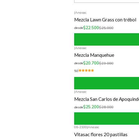
|
Anasac
-10%
OFF
Mezcla Lawn Grass con trébol
$22.500
$25.000
desde
|
Anasac
-10%
OFF
Mezcla Manquehue
$20.700
$23.000
desde
5.0
|
Anasac
-10%
OFF
Mezcla San Carlos de Apoquind
$25.200
$28.000
desde
06-2100
|
Anasac
-10%
OFF
Vitasac flores 20 pastillas