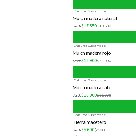
|
Chicureo Sustentable
-10%
OFF
Mulch madera natural
$17.550
$19.500
desde
|
Chicureo Sustentable
-10%
OFF
Mulch madera rojo
$18.900
$21.000
desde
|
Chicureo Sustentable
-10%
OFF
Mulch madera cafe
$18.900
$21.000
desde
|
Chicureo Sustentable
-30%
OFF
Tierra macetero
$5.600
$8.000
desde