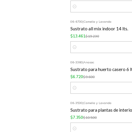
Cantidad
06-6730
|
Camelia y Lavanda
-30%
OFF
Sustrato all mix indoor 14 lts.
$13.461
$19.230
Cantidad
06-3360
|
Anasac
-30%
OFF
Sustrato para huerto casero 6 lt
$6.720
$9.600
Cantidad
06-3530
|
Camelia y Lavanda
-30%
OFF
Sustrato para plantas de interio
$7.350
$10.500
Cantidad