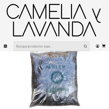
Despacho gratis
por compras sobre $80.000 RM Urbano
Inicio
Jardinería
Productos para el jardín
Mulch madera cafe