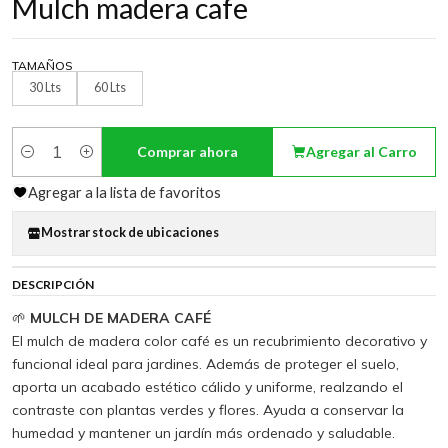
Mulch madera cafe
TAMAÑOS
30 Lts
60 Lts
Comprar ahora
Agregar al Carro
Cantidad
Agregar a la lista de favoritos
Mostrar stock de ubicaciones
DESCRIPCIÓN
🌱
MULCH DE MADERA CAFÉ
El mulch de madera color café es un recubrimiento decorativo y
funcional ideal para jardines. Además de proteger el suelo,
aporta un acabado estético cálido y uniforme, realzando el
contraste con plantas verdes y flores. Ayuda a conservar la
humedad y mantener un jardín más ordenado y saludable.