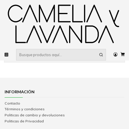
Despacho gratis
por compras sobre $80.000 RM Urbano
Inicio
Jardinería
Asesorias
Todavía no hay productos disponibles aquí
Puedes probar a buscar en otras categorías o utilizar la
barra de búsqueda para encontrar otros productos.
INFORMACIÓN
Contacto
Términos y condiciones
Politicas de cambio y devoluciones
Politicas de Privacidad