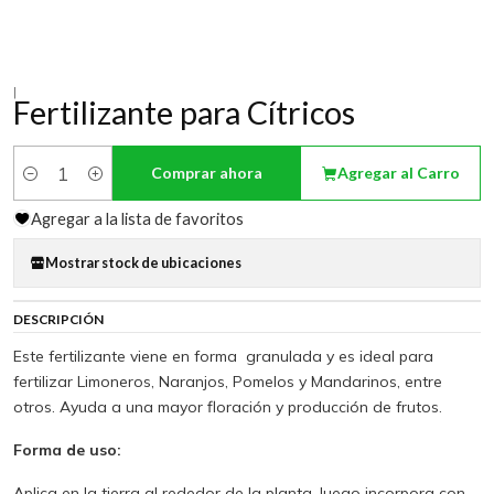
|
Fertilizante para Cítricos
Comprar ahora
Agregar al Carro
Cantidad
Agregar a la lista de favoritos
Mostrar stock de ubicaciones
DESCRIPCIÓN
Este fertilizante viene en forma granulada y es ideal para
fertilizar Limoneros, Naranjos, Pomelos y Mandarinos, entre
otros. Ayuda a una mayor floración y producción de frutos.
Forma de uso:
Aplica en la tierra al rededor de la planta, luego incorpora con