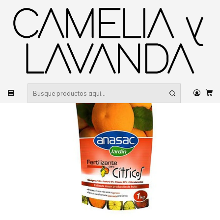
Despacho gratis
por compras sobre $80.000 RM Urbano
Inicio
Jardinería
Productos para el jardín
Fertilizante para Cítricos