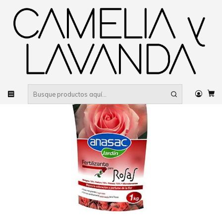
Despacho gratis
por compras sobre $80.000 RM Urbano
Inicio
Jardinería
Productos para el jardín
Fertilizante para Rosas