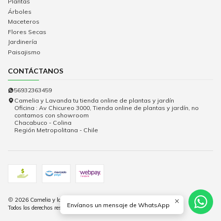
Plantas
Árboles
Maceteros
Flores Secas
Jardinería
Paisajismo
CONTÁCTANOS
56932363459
Camelia y Lavanda tu tienda online de plantas y jardín
Oficina : Av Chicureo 3000, Tienda online de plantas y jardín, no
contamos con showroom
Chacabuco - Colina
Región Metropolitana - Chile
2026 Camelia y lavanda.
Envíanos un mensaje de WhatsApp
Todos los derechos reservados.
Desarrollado por Jumpseller
.