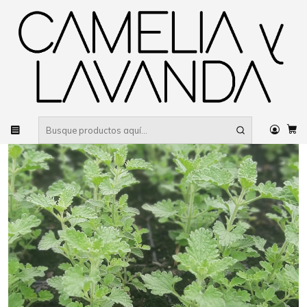
Despacho gratis
por compras sobre $80.000 RM Urbano
Inicio
Planta
Plantas
Cubresuelos
Decorativo
Nepeta Mussinii (5 unidades)