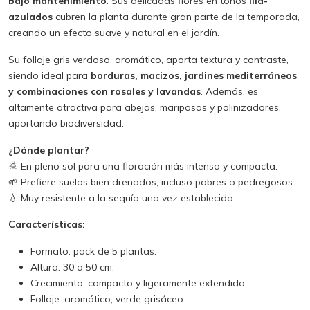
bajo mantenimiento
. Sus delicadas flores en tonos
lila-
azulados
cubren la planta durante gran parte de la temporada,
creando un efecto suave y natural en el jardín.
Su follaje gris verdoso, aromático, aporta textura y contraste,
siendo ideal para
borduras, macizos, jardines mediterráneos
y combinaciones con rosales y lavandas
. Además, es
altamente atractiva para abejas, mariposas y polinizadores,
aportando biodiversidad.
¿Dónde plantar?
🌞 En pleno sol para una floración más intensa y compacta.
🌱 Prefiere suelos bien drenados, incluso pobres o pedregosos.
💧 Muy resistente a la sequía una vez establecida.
Características:
Formato: pack de 5 plantas.
Altura: 30 a 50 cm.
Crecimiento: compacto y ligeramente extendido.
Follaje: aromático, verde grisáceo.