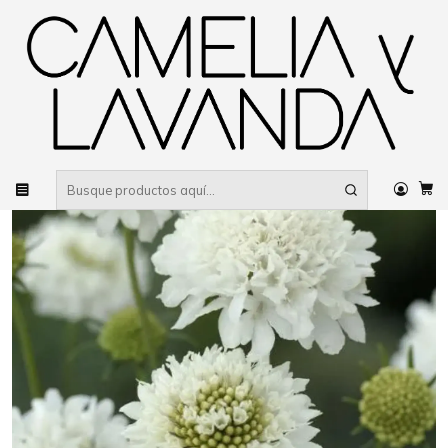
Despacho gratis
por compras sobre $80.000 RM Urbano
Inicio
Planta
Plantas
Cubresuelos
Decorativo
Scabiosa blanca