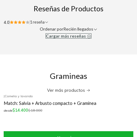
Reseñas de Productos
4.0
1 reseña
Ordenar por
Recién llegados
Cargar más reseñas
Gramineas
Ver más productos
|
Camelia y lavanda
-20%
OFF
Match: Salvia + Arbusto compacto + Gramínea
$14.400
$18.000
desde