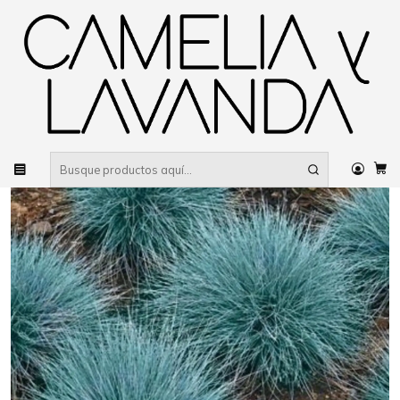
Despacho gratis
por compras sobre $80.000 RM Urbano
Inicio
Planta
Plantas
Cubresuelos
Decorativo
Festuca glauca