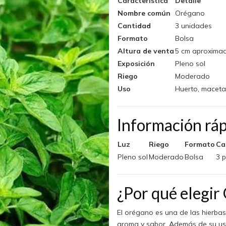
Característica
Detalle
Nombre común
Orégano
Cantidad
3 unidades
Formato
Bolsa
Altura de venta
5 cm aproxima
Exposición
Pleno sol
Riego
Moderado
Uso
Huerto, macetas
Información rá
Luz
Riego
Formato
Ca
Pleno sol
Moderado
Bolsa
3 
¿Por qué elegi
El orégano es una de las hierbas
aroma y sabor. Además de su uso 