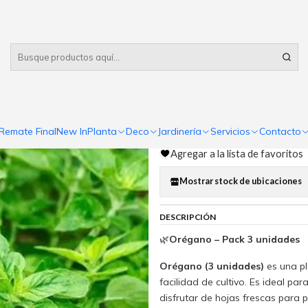
Despacho gratis
por compras sobre $80.000 RM Urbano
|
Orégano 3 u
Comp
Remate Final
New In
Planta
Deco
Jardinería
Servicios
Contacto
Cantidad
Agregar a la lista de favoritos
Mostrar stock de ubicaciones
DESCRIPCIÓN
🌿
Orégano – Pack 3 unidades
Orégano (3 unidades)
es una pl
facilidad de cultivo. Es ideal pa
disfrutar de hojas frescas para 