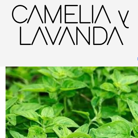
Inicio
Jardinería
Huerto
Almácigos
Orégano 3 unidades