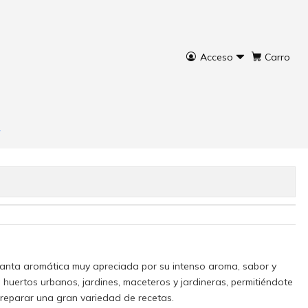
Acceso
Carro
nidades
rar ahora
Agregar al Carro
anta aromática muy apreciada por su intenso aroma, sabor y
ra huertos urbanos, jardines, maceteros y jardineras, permitiéndote
preparar una gran variedad de recetas.