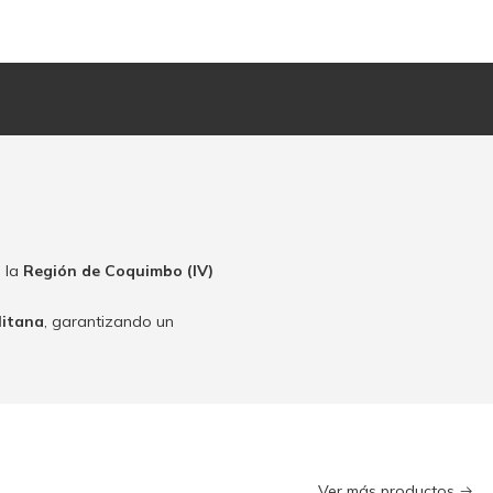
 la
Región de Coquimbo (IV)
litana
, garantizando un
Ver más productos