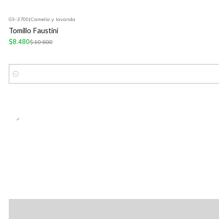
03-3700
|
Camelia y lavanda
-20%
OFF
Tomillo Faustini
$8.480
$10.600
Cantidad