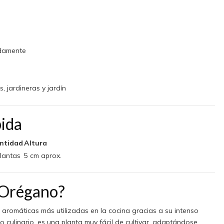
damente
, jardineras y jardín
pida
ntidad
Altura
plantas
5 cm aprox.
r Orégano?
 aromáticas más utilizadas en la cocina gracias a su intenso
culinario, es una planta muy fácil de cultivar, adaptándose