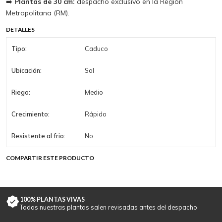
➡️
Plantas de 30 cm:
despacho exclusivo en la Región
Metropolitana (RM).
DETALLES
Tipo:
Caduco
Ubicación:
Sol
Riego:
Medio
Crecimiento:
Rápido
Resistente al frio:
No
COMPARTIR ESTE PRODUCTO
100% PLANTAS VIVAS
Todas nuestras plantas salen revisadas antes del despacho