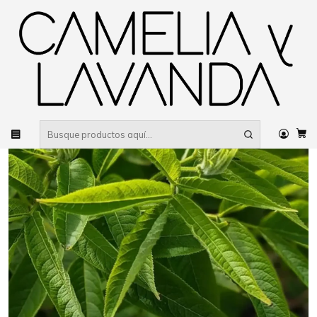
Despacho gratis
por compras sobre $80.000 RM Urbano
Inicio
Planta
Plantas
De fácil cuidado
Cedrón