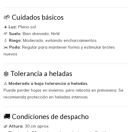
🌱 Cuidados básicos
☀️
Luz:
Pleno sol
🌱
Suelo:
Bien drenado, fértil
💧
Riego:
Moderado, evitando encharcamientos
✂️
Poda:
Regular para mantener forma y estimular brotes
nuevos
❄️ Tolerancia a heladas
⚠️
Moderada a baja tolerancia a heladas.
Puede perder hojas en invierno, pero rebrota en primavera. Se
recomienda protección en heladas intensas.
🚚 Condiciones de despacho
🌿
Altura:
30 cm aprox.