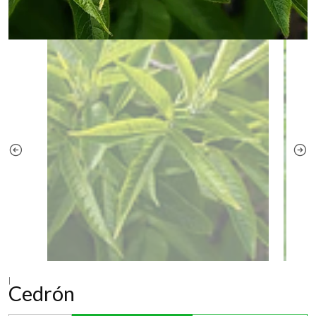
|
Cedrón