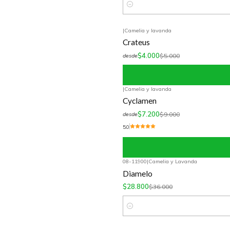
Cantidad
|
Camelia y lavanda
-20%
OFF
Crateus
$4.000
$5.000
desde
|
Camelia y lavanda
-20%
OFF
Cyclamen
$7.200
$9.000
desde
5.0
08-11900
|
Camelia y Lavanda
-20%
OFF
Diamelo
$28.800
$36.000
Cantidad