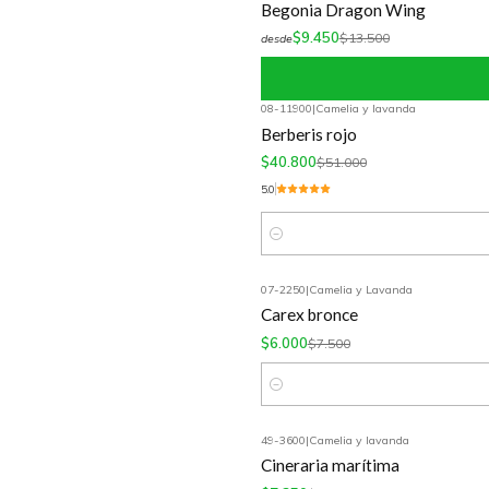
Begonia Dragon Wing
$9.450
$13.500
desde
08-11900
|
Camelia y lavanda
-20%
OFF
Berberis rojo
$40.800
$51.000
5.0
Cantidad
07-2250
|
Camelia y Lavanda
-20%
OFF
Carex bronce
$6.000
$7.500
Cantidad
49-3600
|
Camelia y lavanda
-30%
OFF
Cineraria marítima