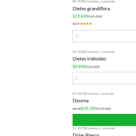
08-5950
|
Camelia y Lavanda
-20%
OFF
Dietes grandiflora
$13.600
$17.000
5.0
Cantidad
03-4165
|
Camelia y Lavanda
-20%
OFF
Dietes Iridioides
$9.600
$12.000
Cantidad
07-6375
|
Camelia y lavanda
-20%
OFF
Diosma
$15.200
$19.000
desde
31-2975
|
Camelia y Lavanda
-30%
OFF
Dólar Blanco