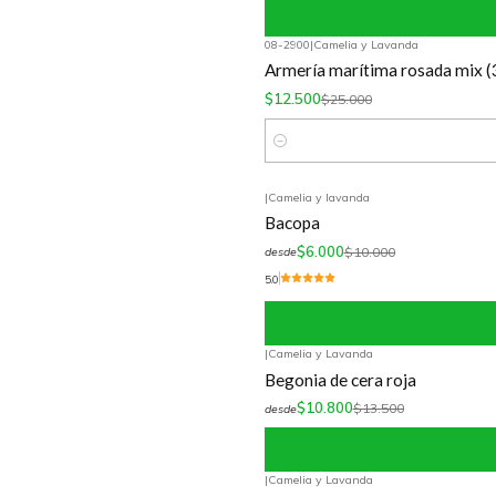
08-2900
|
Camelia y Lavanda
-50%
OFF
Armería marítima rosada mix (
$12.500
$25.000
Cantidad
|
Camelia y lavanda
-40%
OFF
Bacopa
$6.000
$10.000
desde
5.0
|
Camelia y Lavanda
-20%
OFF
Begonia de cera roja
$10.800
$13.500
desde
|
Camelia y Lavanda
-30%
OFF