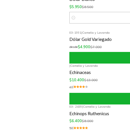
$5.950
$8.500
Cantidad
03-1991
|
Camelia y Lavanda
-30%
OFF
Dólar Gold Variegado
$4.900
$7.000
desde
|
Camelia y Lavanda
-20%
OFF
Echinaceas
$10.400
$13.000
4.0
03- 2439
|
Camelia y Lavanda
-20%
OFF
Echinops Ruthenicus
$6.400
$8.000
5.0