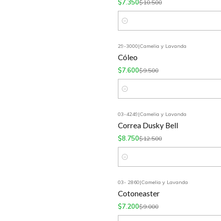
$7.350
$10.500
Cantidad
29-3000
|
Camelia y Lavanda
-20%
OFF
Cóleo
$7.600
$9.500
Cantidad
03-4249
|
Camelia y Lavanda
-30%
OFF
Correa Dusky Bell
$8.750
$12.500
Cantidad
03- 2860
|
Camelia y Lavanda
-20%
OFF
Cotoneaster
$7.200
$9.000