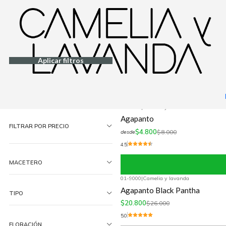
Inicio
Favoritos
Hasta $10.000
08-2380
|
Camelia y Lavanda
Filtrar Productos
-20%
OFF
Acorus
1-30 de 78 productos
Aplicar filtros
$8.000
$10.000
ORDENAR POR
Cantidad
15-2650
|
Camelia y lavanda
-40%
OFF
Agapanto
FILTRAR POR PRECIO
$4.800
$8.000
desde
4.5
MACETERO
01-9000
|
Camelia y lavanda
-20%
OFF
Agapanto Black Pantha
TIPO
$20.800
$26.000
5.0
FLORACIÓN