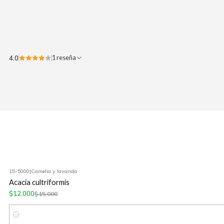
4.0
1 reseña
15-5000
|
Camelia y lavanda
-20%
OFF
Acacia cultriformis
$12.000
$15.000
Cantidad