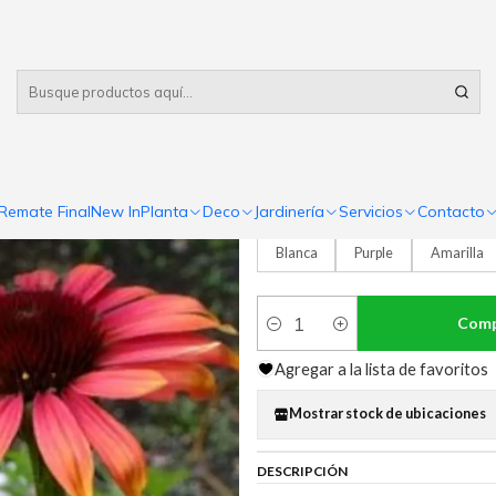
Despacho gratis
por compras sobre $80.000 RM Urbano
|
Echinaceas
4.0
1 reseña
Remate Final
New In
Planta
Deco
Jardinería
Servicios
Contacto
COLOR
Blanca
Purple
Amarilla
Comp
Cantidad
Agregar a la lista de favoritos
Mostrar stock de ubicaciones
DESCRIPCIÓN