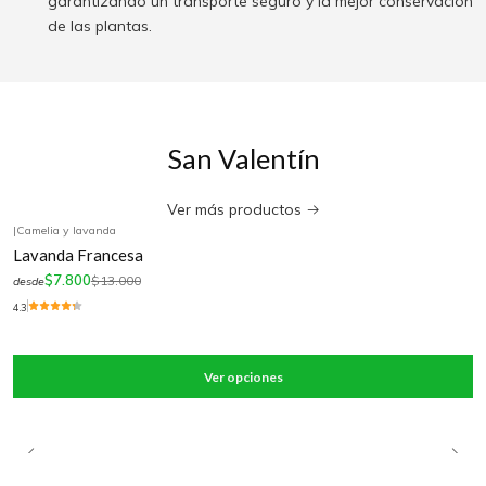
garantizando un transporte seguro y la mejor conservación
de las plantas.
San Valentín
Ver más productos
|
Camelia y lavanda
-40%
OFF
Lavanda Francesa
$7.800
$13.000
desde
4.3
Ver opciones