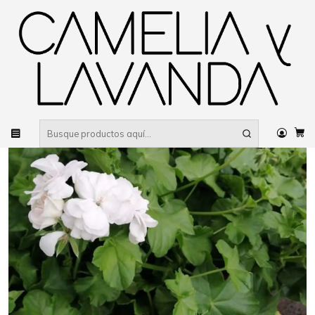
Despacho gratis
por compras sobre $80.000 RM Urbano
Inicio
Planta
Flores
Más flores
Geranio