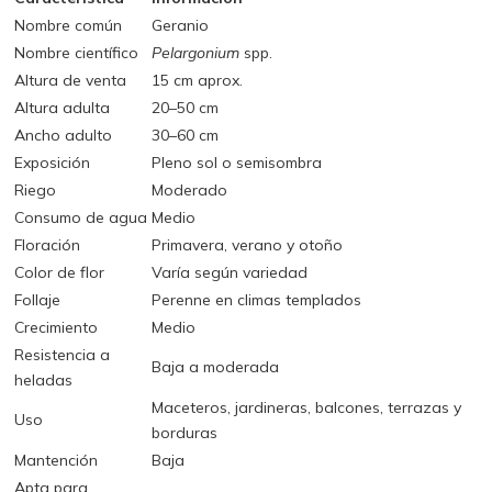
Nombre común
Geranio
Nombre científico
Pelargonium
spp.
Altura de venta
15 cm aprox.
Altura adulta
20–50 cm
Ancho adulto
30–60 cm
Exposición
Pleno sol o semisombra
Riego
Moderado
Consumo de agua
Medio
Floración
Primavera, verano y otoño
Color de flor
Varía según variedad
Follaje
Perenne en climas templados
Crecimiento
Medio
Resistencia a
Baja a moderada
heladas
Maceteros, jardineras, balcones, terrazas y
Uso
borduras
Mantención
Baja
Apta para