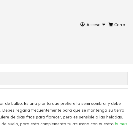
Acceso
Carro
rar ahora
Agregar al Carro
flor de bulbo. Es una planta que prefiere la semi sombra, y debe
os. Debes regarla frecuentemente para que se mantenga su tierra
ere de días fríos para florecer, pero es sensible a las heladas.
 de suelo, para esto complementa tu azucena con nuestro
humus