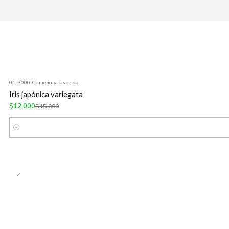
01-3000
|
Camelia y lavanda
-20%
OFF
Iris japónica variegata
$12.000
$15.000
Cantidad