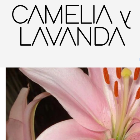
Inicio
Planta
Flores
Flores de temporada
Bulbos y Geófitas
Azuce