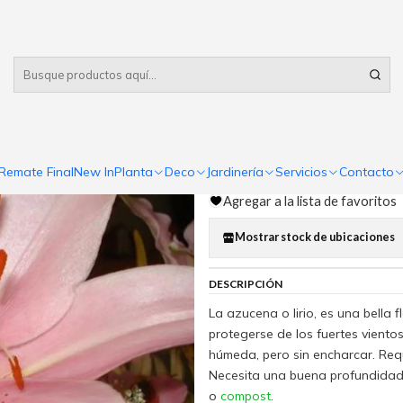
Despacho gratis
por compras sobre $80.000 RM Urbano
na
|
Azucena
Comp
Remate Final
New In
Planta
Deco
Jardinería
Servicios
Contacto
Cantidad
Agregar a la lista de favoritos
Mostrar stock de ubicaciones
DESCRIPCIÓN
La azucena o lirio, es una bella 
protegerse de los fuertes vient
húmeda, pero sin encharcar. Requi
Necesita una buena profundidad
o
compost
.