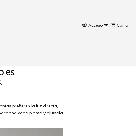
Acceso
Carro
ior
o es
s.
tas prefieren la luz directa,
eacciona cada planta y ajústala