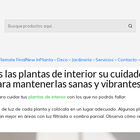
Despacho gratis
por compras sobre $80.000 RM Urbano
PUBLICADO EL 14/6/2023
idado de plantas de inter
Blog
Remate Final
New In
Planta
Deco
Jardinería
Servicios
Contacto
as plantas de interior su cuidad
ra mantenerlas sanas y vibrante
ara cuidar tus
plantas de interior
con los que no podrás fallar:
de luz de cada planta y colócala en un lugar adecuado. Algunas plan
an mejor en áreas con luz filtrada o sombra parcial. Observa cómo r