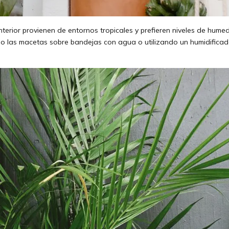
nterior provienen de entornos tropicales y prefieren niveles de hum
 las macetas sobre bandejas con agua o utilizando un humidificado