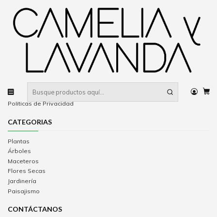
Despacho gratis
por compras sobre $80.000 RM Urbano
Inicio
Pasto alfombra
Pasto alfombra
INFORMACIÓN
Contacto
Términos y condiciones
Politicas de cambio y devoluciones
Politicas de Privacidad
CATEGORIAS
Plantas
Árboles
Maceteros
Flores Secas
Jardinería
Paisajismo
CONTÁCTANOS