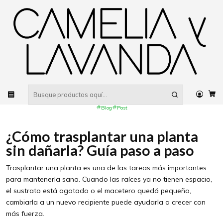
Despacho gratis
por compras sobre $80.000 RM Urbano
Inicio
Blog
¿Cómo trasplantar una planta sin dañarla? Guía paso a paso
PUBLICADO EL 1/7/2026
¿Cómo trasplantar una planta sin
dañarla? Guía paso a paso
Blog
Post
¿Cómo trasplantar una planta
sin dañarla? Guía paso a paso
Trasplantar una planta es una de las tareas más importantes
para mantenerla sana. Cuando las raíces ya no tienen espacio,
el sustrato está agotado o el macetero quedó pequeño,
cambiarla a un nuevo recipiente puede ayudarla a crecer con
más fuerza.