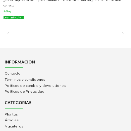
¿Cómo preparar la tierra para plantar? Guía completa para un jardín sano Preparar
correcta...
Blog
Leer artículo
INFORMACIÓN
Contacto
Términos y condiciones
Politicas de cambio y devoluciones
Politicas de Privacidad
CATEGORIAS
Plantas
Árboles
Maceteros