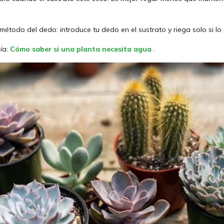
método del dedo: introduce tu dedo en el sustrato y riega solo si lo 
ía:
Cómo saber si una planta necesita agua
.