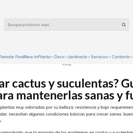
Despacho gratis
por compras sobre $80.000 RM Urbano
enerlas sanas y fuertes
PUBLICADO EL 5/8/2021
r cactus y suculentas? G
a mantenerlas sanas y fue
Remate Final
New In
Planta
Deco
Jardinería
Servicios
Contacto
Blog
r cactus y suculentas? G
ra mantenerlas sanas y f
 plantas muy valoradas por su belleza, resistencia y bajo requerimi
idar, necesitan algunas condiciones básicas para crecer sanas: buena
.
mprobado que la mayoría de los problemas en cactus y suculentas 