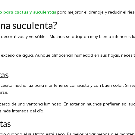
o para cactus y suculentas
para mejorar el drenaje y reducir el rie
na suculenta?
decorativas y versátiles. Muchas se adaptan muy bien a interiores lu
 el exceso de agua. Aunque almacenan humedad en sus hojas, necesit
tas
ecesita mucha luz para mantenerse compacta y con buen color. Si re
arse.
as cerca de una ventana luminosa. En exterior, muchas prefieren sol 
 más intensas del día.
tas
olo cuando el sustrato esté seco. Es mejor regar menos que mantene