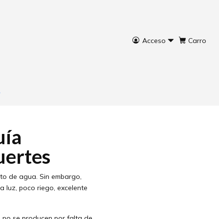
Acceso
Carro
uía completa
rtes
uía
uertes
ento de agua. Sin embargo,
 luz, poco riego, excelente
no se producen por falta de