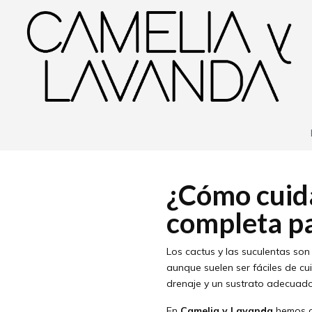
Inicio
Blog
¿Cómo cuidar cactus y suculentas? Guía completa para mant
¿Cómo cuida
par
¿Cómo cuida
completa pa
Los cactus y las suculentas son
aunque suelen ser fáciles de cu
drenaje y un sustrato adecuado
En
Camelia y Lavanda
hemos co