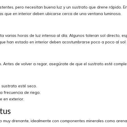
stentes, pero necesitan buena luz y un sustrato que drene rápido. E
as que en interior deben ubicarse cerca de una ventana luminosa.
ta varias horas de luz intensa al día. Algunos toleran sol directo, 
s que han estado en interior deben acostumbrarse poco a poco al sol
. Antes de volver a regar, asegúrate de que el sustrato esté compl
 sustrato esté seco.
la frecuencia de riego.
e en exterior.
ctus
o muy drenante, idealmente con componentes minerales como arena gr