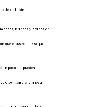
sgo de pudrición.
minosos, terrazas y jardines de
an que el sustrato se seque
ciben poca luz, pueden
suave o semisombra luminosa,
r la tierra húmeda todo el