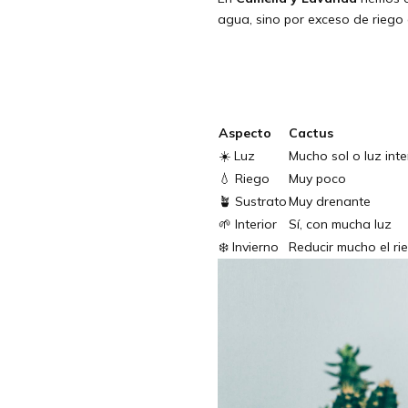
agua, sino por exceso de riego
Aspecto
Cactus
☀️ Luz
Mucho sol o luz int
💧 Riego
Muy poco
🪴 Sustrato
Muy drenante
🌱 Interior
Sí, con mucha luz
❄️ Invierno
Reducir mucho el ri