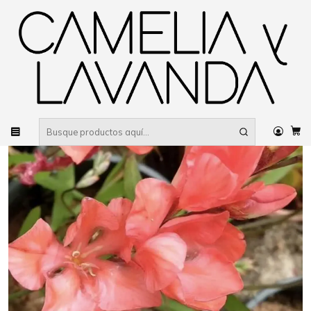
Despacho gratis
por compras sobre $80.000 RM Urbano
Inicio
Planta
Flores
Flores de temporada
Bulbos y Geófitas
Tritonia