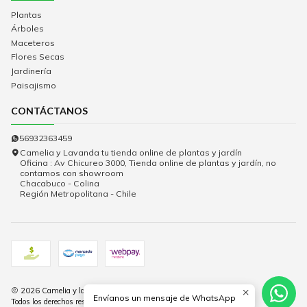
Plantas
Árboles
Maceteros
Flores Secas
Jardinería
Paisajismo
CONTÁCTANOS
56932363459
Camelia y Lavanda tu tienda online de plantas y jardín
Oficina : Av Chicureo 3000, Tienda online de plantas y jardín, no
contamos con showroom
Chacabuco - Colina
Región Metropolitana - Chile
2026 Camelia y lavanda.
Envíanos un mensaje de WhatsApp
Todos los derechos reservados.
Desarrollado por Jumpseller
.