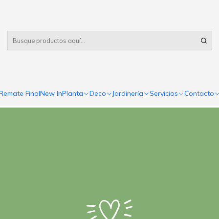
Despacho gratis
por compras sobre $80.000 RM Urbano
PUBLICADO EL 16/7/2020
Tareas de julio
Blog
Remate Final
New In
Planta
Deco
Jardinería
Servicios
Contacto