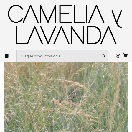
Despacho gratis
por compras sobre $80.000 RM Urbano
Inicio
Planta
Plantas
De poca agua
Gramineas
Stipa Caudata