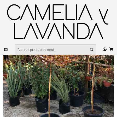
Despacho gratis
por compras sobre $80.000 RM Urbano
Inicio
Planta
Plantas
Decorativas
Stenocarpus pie alto