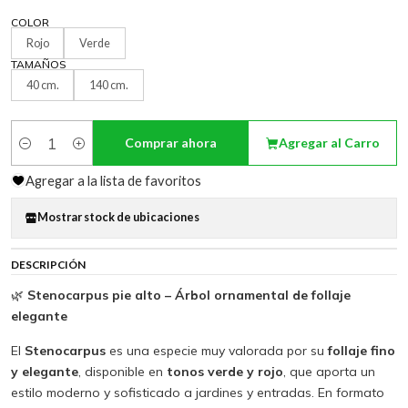
COLOR
Rojo
Verde
TAMAÑOS
40 cm.
140 cm.
Comprar ahora
Agregar al Carro
Cantidad
Agregar a la lista de favoritos
Mostrar stock de ubicaciones
DESCRIPCIÓN
🌿
Stenocarpus pie alto – Árbol ornamental de follaje
elegante
El
Stenocarpus
es una especie muy valorada por su
follaje fino
y elegante
, disponible en
tonos verde y rojo
, que aporta un
estilo moderno y sofisticado a jardines y entradas. En formato