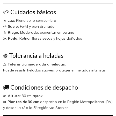
🌱 Cuidados básicos
☀️
Luz:
Pleno sol o semisombra
🌱
Suelo:
Fértil y bien drenado
💧
Riego:
Moderado, aumentar en verano
✂️
Poda:
Retirar flores secas y hojas dañadas
❄️ Tolerancia a heladas
⚠️
Tolerancia moderada a heladas.
Puede resistir heladas suaves, proteger en heladas intensas.
🚚 Condiciones de despacho
🌿
Altura:
30 cm aprox.
➡️
Plantas de 30 cm:
despacho en la Región Metropolitana (RM)
y desde la 4ª a la 8ª región vía Starken.