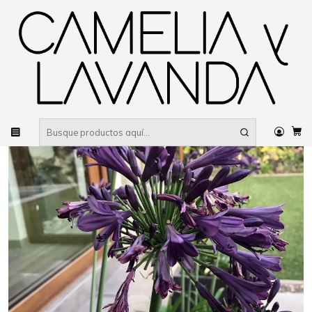
Despacho gratis
por compras sobre $80.000 RM Urbano
Inicio
Planta
Flores
Flores de temporada
Bulbos y Geófitas
Agapanto purple delight