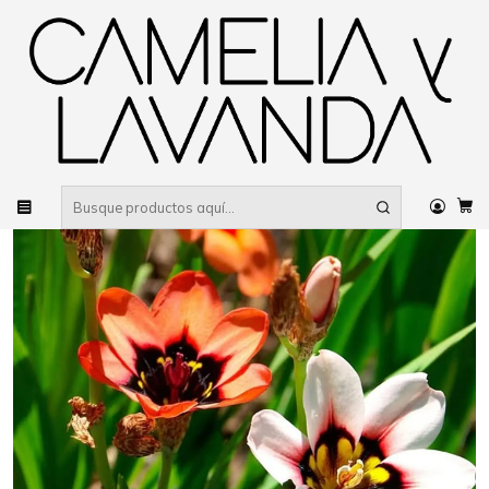
Despacho gratis
por compras sobre $80.000 RM Urbano
Inicio
Planta
Flores
Flores de temporada
Bulbos y Geófitas
Sparaxis