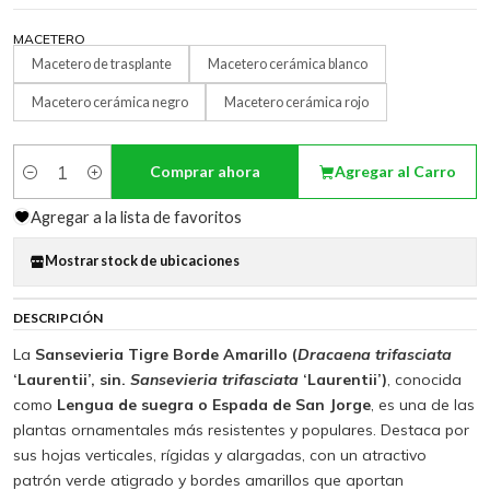
MACETERO
Macetero de trasplante
Macetero cerámica blanco
Macetero cerámica negro
Macetero cerámica rojo
Comprar ahora
Agregar al Carro
Cantidad
Agregar a la lista de favoritos
Mostrar stock de ubicaciones
DESCRIPCIÓN
La
Sansevieria Tigre Borde Amarillo (
Dracaena trifasciata
‘Laurentii’, sin.
Sansevieria trifasciata
‘Laurentii’)
, conocida
como
Lengua de suegra o Espada de San Jorge
, es una de las
plantas ornamentales más resistentes y populares. Destaca por
sus hojas verticales, rígidas y alargadas, con un atractivo
patrón verde atigrado y bordes amarillos que aportan