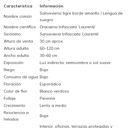
Característica
Información
Sansevieria tigre borde amarillo / Lengua de
Nombre común
suegra
Nombre científico
Dracaena trifasciata
‘Laurentii’
Sinónimo
Sansevieria trifasciata
‘Laurentii’
Altura de venta
30 cm aprox.
Altura adulta
60–120 cm
Ancho adulto
30–60 cm
Exposición
Luz indirecta, semisombra o sol suave
Riego
Bajo
Consumo de agua
Bajo
Floración
Esporádica
Color de flor
Blanco verdoso
Follaje
Perenne
Crecimiento
Lento a medio
Resistencia a
Baja
heladas
Interior, oficinas, terrazas protegidas y