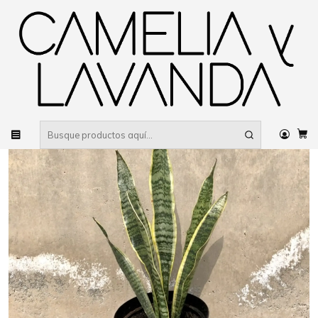
Despacho gratis
por compras sobre $80.000 RM Urbano
Inicio
Planta
Flores
Flores de temporada
Bulbos y Geófitas
Sansevieria tigre borde amarillo