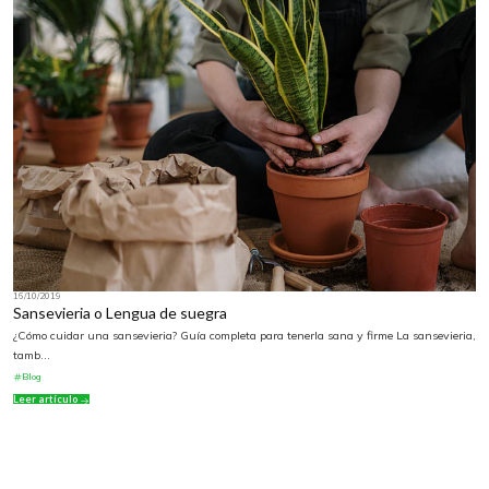
16/10/2019
Sansevieria o Lengua de suegra
¿Cómo cuidar una sansevieria? Guía completa para tenerla sana y firme La sansevieria,
tamb...
Blog
Leer artículo