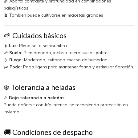
🌿 Aporta contraste y profundidad en combinaciones
paisajísticas
🪴 También puede cultivarse en macetas grandes
🌱 Cuidados básicos
☀️
Luz:
Pleno sol o semisombra
🌱
Suelo:
Bien drenado, incluso tolera suelos pobres
💧
Riego:
Moderado, evitando exceso de humedad
✂️
Poda:
Poda ligera para mantener forma y estimular floración
❄️ Tolerancia a heladas
⚠️
Baja tolerancia a heladas.
Puede dañarse con frío intenso, se recomienda protección en
invierno.
🚚 Condiciones de despacho