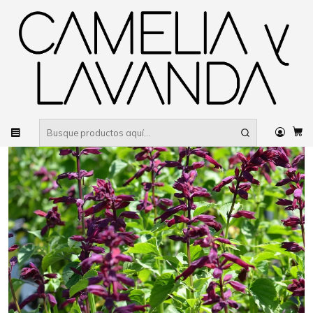
Despacho gratis
por compras sobre $80.000 RM Urbano
Inicio
Planta
Flores
Flores de temporada
Salvias
Salvia Van Houteii