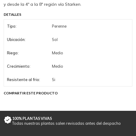
y desde la 4ª a la 8ª región vía Starken.
DETALLES
Tipo:
Perenne
Ubicación:
Sol
Riego:
Medio
Crecimiento:
Medio
Resistente al frio:
Si
COMPARTIR ESTE PRODUCTO
100% PLANTAS VIVAS
Todas nuestras plantas salen revisadas antes del despacho