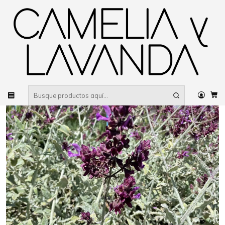
Despacho gratis
por compras sobre $80.000 RM Urbano
Inicio
Planta
Flores
Flores de temporada
Salvias
Salvia Canariensis