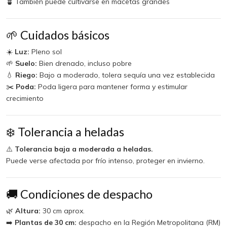
🪴 También puede cultivarse en macetas grandes
🌱 Cuidados básicos
☀️
Luz:
Pleno sol
🌱
Suelo:
Bien drenado, incluso pobre
💧
Riego:
Bajo a moderado, tolera sequía una vez establecida
✂️
Poda:
Poda ligera para mantener forma y estimular
crecimiento
❄️ Tolerancia a heladas
⚠️
Tolerancia baja a moderada a heladas.
Puede verse afectada por frío intenso, proteger en invierno.
🚚 Condiciones de despacho
🌿
Altura:
30 cm aprox.
➡️
Plantas de 30 cm:
despacho en la Región Metropolitana (RM)