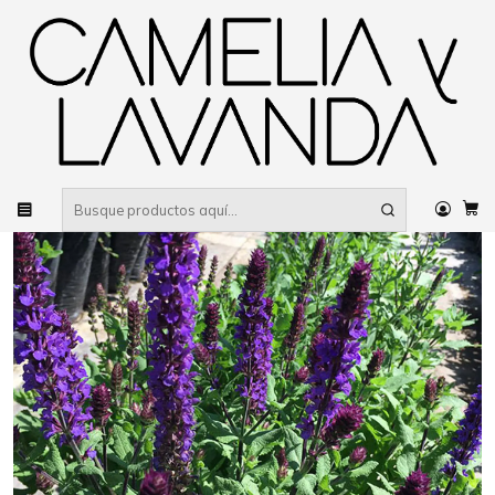
Despacho gratis
por compras sobre $80.000 RM Urbano
Inicio
Planta
Flores
Flores de temporada
Salvias
Salvia nemorosa azul