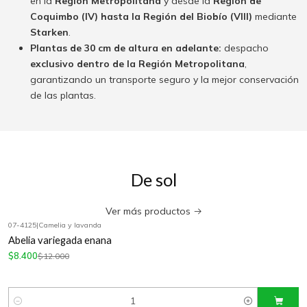
en la
Región Metropolitana
y desde la
Región de
Coquimbo (IV) hasta la Región del Biobío (VIII)
mediante
Starken
.
Plantas de 30 cm de altura en adelante:
despacho
exclusivo dentro de la Región Metropolitana
,
garantizando un transporte seguro y la mejor conservación
de las plantas.
De sol
Ver más productos
07-4125
|
Camelia y lavanda
-30%
OFF
Abelia variegada enana
$8.400
$12.000