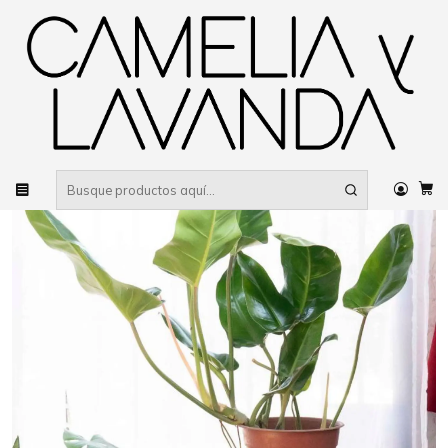
Despacho gratis
por compras sobre $80.000 RM Urbano
Inicio
Planta
Plantas
Decorativas
Philodendro longifolio