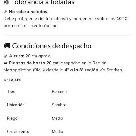
❄️ Tolerancia a heladas
⚠️
No tolera heladas.
Debe protegerse del frío intenso y mantenerse sobre los
10 °C
para un crecimiento óptimo.
🚚 Condiciones de despacho
🌿
Altura:
20 cm aprox.
➡️
Plantas de hasta 20 cm:
despacho en la Región
Metropolitana (RM) y desde la
4ª a la 8ª región
vía Starken.
DETALLES
Tipo:
Perenne
Ubicación:
Sombra
Riego:
Medio
Crecimiento:
Medio