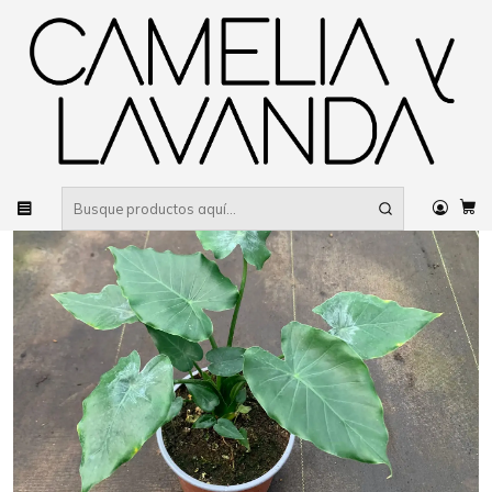
Despacho gratis
por compras sobre $80.000 RM Urbano
Inicio
Planta
Plantas
De interior
Alocasia Wentii