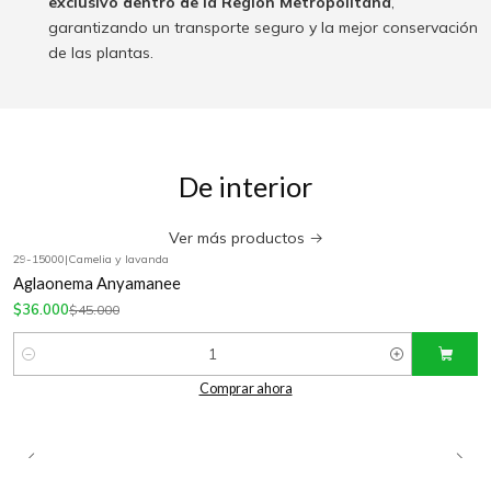
exclusivo dentro de la Región Metropolitana
,
garantizando un transporte seguro y la mejor conservación
de las plantas.
De interior
Ver más productos
29-15000
|
Camelia y lavanda
-20%
OFF
Aglaonema Anyamanee
$36.000
$45.000
Cantidad
Comprar ahora