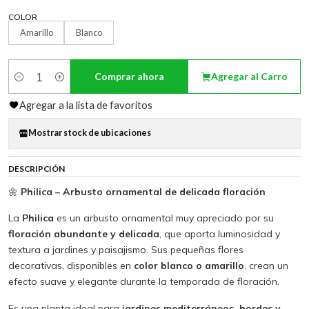
COLOR
Amarillo
Blanco
Comprar ahora
Agregar al Carro
Cantidad
Agregar a la lista de favoritos
Mostrar stock de ubicaciones
DESCRIPCIÓN
🌼
Philica – Arbusto ornamental de delicada floración
La
Philica
es un arbusto ornamental muy apreciado por su
floración abundante y delicada
, que aporta luminosidad y
textura a jardines y paisajismo. Sus pequeñas flores
decorativas, disponibles en
color blanco o amarillo
, crean un
efecto suave y elegante durante la temporada de floración.
Es una planta ideal para
jardines mediterráneos, bordes y