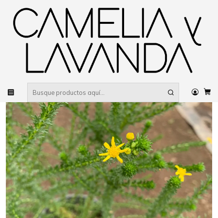
Despacho gratis
por compras sobre $80.000 RM Urbano
Inicio
Planta
Plantas
De fácil cuidado
Philica