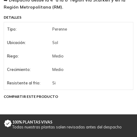
➡️
Despacho desde la 4ª a la 8ª región vía Starken y en la
Región Metropolitana (RM).
DETALLES
Tipo:
Perenne
Ubicación:
Sol
Riego:
Medio
Crecimiento:
Medio
Resistente al frio:
Si
COMPARTIR ESTE PRODUCTO
100% PLANTAS VIVAS
Todas nuestras plantas salen revisadas antes del despacho