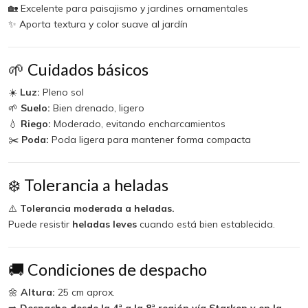
🏡 Excelente para paisajismo y jardines ornamentales
✨ Aporta textura y color suave al jardín
🌱 Cuidados básicos
☀️
Luz:
Pleno sol
🌱
Suelo:
Bien drenado, ligero
💧
Riego:
Moderado, evitando encharcamientos
✂️
Poda:
Poda ligera para mantener forma compacta
❄️ Tolerancia a heladas
⚠️
Tolerancia moderada a heladas.
Puede resistir
heladas leves
cuando está bien establecida.
🚚 Condiciones de despacho
🌼
Altura:
25 cm aprox.