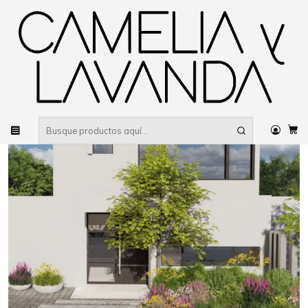
Despacho gratis
por compras sobre $80.000 RM Urbano
Inicio
Paisajismo
Paisajismo descargable Diseño Colorido