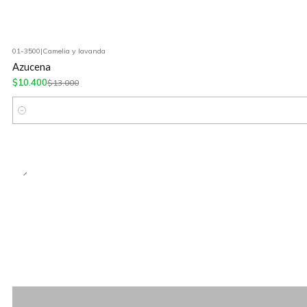
01-3500
|
Camelia y lavanda
-20%
OFF
Azucena
$10.400
$13.000
Cantidad