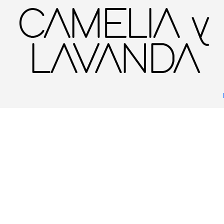
Inicio
Planta
Flores
Flores de temporada
Bulbos y Geófitas
Narcis