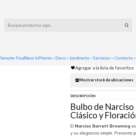
Despacho gratis
por compras sobre $80.000 RM Urbano
o Barrett Browning
|
Narciso Bar
Comp
Remate Final
New In
Planta
Deco
Jardinería
Servicios
Contacto
Cantidad
Agregar a la lista de favoritos
Mostrar stock de ubicaciones
DESCRIPCIÓN
Bulbo de Narciso
Clásico y Florac
El
Narciso Barrett Browning
es
y su elegancia simple. Presenta