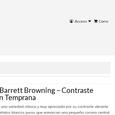
Acceso
Carro
rett Browning
rar ahora
Agregar al Carro
 Barrett Browning – Contraste
ión Temprana
 una variedad clásica y muy apreciada por su contraste vibrante
 pétalos blancos puros que enmarcan una pequeña corona central