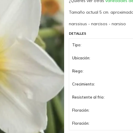
¿Quiéres ver otras
variedades de
Tamaño actual 5 cm. aproximado
narssisus - narcisos - narsiso
DETALLES
Tipo:
Ubicación:
Riego:
Crecimiento:
Resistente al frio:
Floración:
Floración: