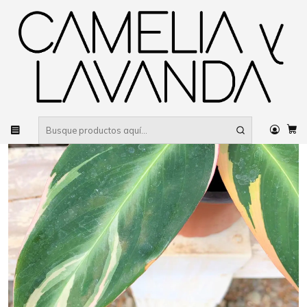
Despacho gratis
por compras sobre $80.000 RM Urbano
Inicio
Planta
Plantas
De interior
Maranta Sanguinaria