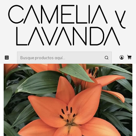
Despacho gratis
por compras sobre $80.000 RM Urbano
Inicio
Planta
Flores
Flores de temporada
Bulbos y Geófitas
Lilium ‘Barolo’