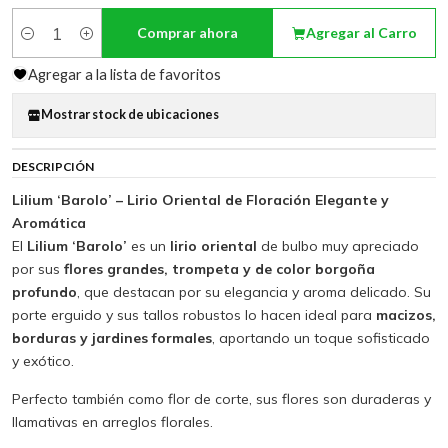
Comprar ahora
Agregar al Carro
Cantidad
Agregar a la lista de favoritos
Mostrar stock de ubicaciones
DESCRIPCIÓN
Lilium ‘Barolo’ – Lirio Oriental de Floración Elegante y
Aromática
El
Lilium ‘Barolo’
es un
lirio oriental
de bulbo muy apreciado
por sus
flores grandes, trompeta y de color borgoña
profundo
, que destacan por su elegancia y aroma delicado. Su
porte erguido y sus tallos robustos lo hacen ideal para
macizos,
borduras y jardines formales
, aportando un toque sofisticado
y exótico.
Perfecto también como flor de corte, sus flores son duraderas y
llamativas en arreglos florales.