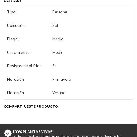
DETALLES
Tipo:
Perenne
Ubicación:
Sol
Riego:
Medio
Crecimiento:
Medio
Resistente al frio:
Si
Floración:
Primavera
Floración:
Verano
COMPARTIR ESTE PRODUCTO
100% PLANTAS VIVAS
Todas nuestras plantas salen revisadas antes del despacho