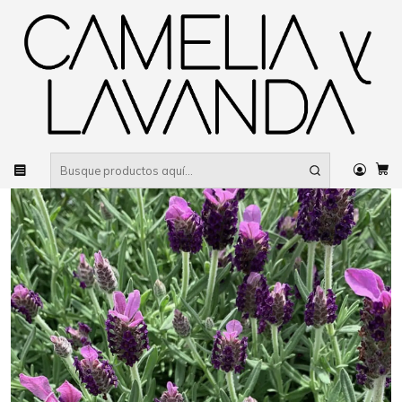
Despacho gratis
por compras sobre $80.000 RM Urbano
Inicio
Planta
Plantas
De poca agua
Lavanda Stoechas