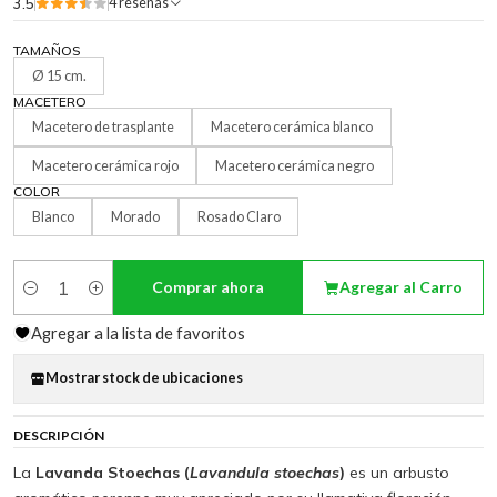
3.5
4 reseñas
TAMAÑOS
Ø 15 cm.
MACETERO
Macetero de trasplante
Macetero cerámica blanco
Macetero cerámica rojo
Macetero cerámica negro
COLOR
Blanco
Morado
Rosado Claro
Comprar ahora
Agregar al Carro
Cantidad
Agregar a la lista de favoritos
Mostrar stock de ubicaciones
DESCRIPCIÓN
La
Lavanda Stoechas (
Lavandula stoechas
)
es un arbusto