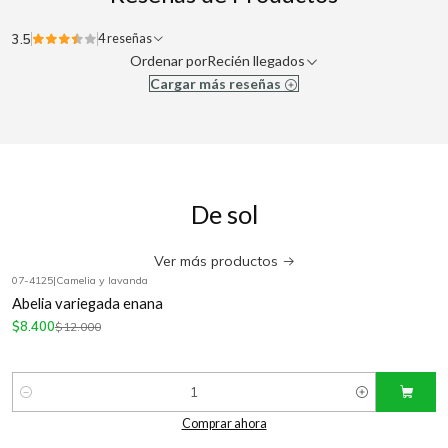
3.5
4 reseñas
Ordenar por
Recién llegados
Cargar más reseñas
De sol
Ver más productos
07-4125
|
Camelia y lavanda
-30%
OFF
Abelia variegada enana
$8.400
$12.000
Cantidad
Comprar ahora