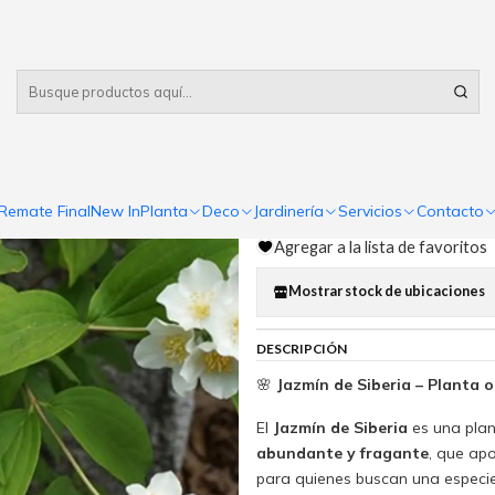
Despacho gratis
por compras sobre $80.000 RM Urbano
|
Jazmín de Si
Comp
Remate Final
New In
Planta
Deco
Jardinería
Servicios
Contacto
Cantidad
Agregar a la lista de favoritos
Mostrar stock de ubicaciones
DESCRIPCIÓN
🌸
Jazmín de Siberia – Planta
El
Jazmín de Siberia
es una plan
abundante y fragante
, que apo
para quienes buscan una especie 