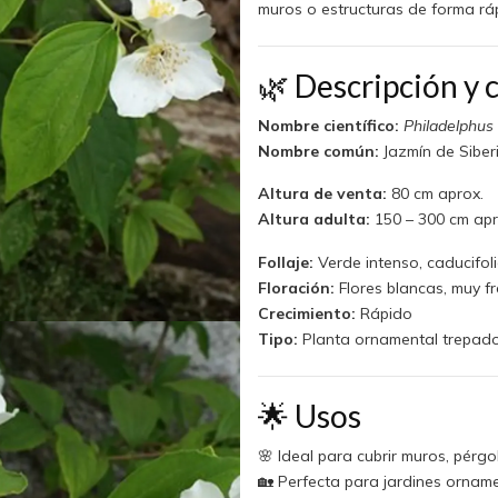
muros o estructuras de forma rá
🌿 Descripción y c
Nombre científico:
Philadelphus
Nombre común:
Jazmín de Siber
Altura de venta:
80 cm aprox.
Altura adulta:
150 – 300 cm apr
Follaje:
Verde intenso, caducifol
Floración:
Flores blancas, muy f
Crecimiento:
Rápido
Tipo:
Planta ornamental trepado
🌟 Usos
🌸 Ideal para cubrir muros, pérg
🏡 Perfecta para jardines orname