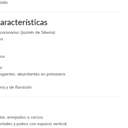
pida.
aracterísticas
 coronarius
(Jazmín de Siberia)
ia
ox.
io
ragantes, abundantes en primavera
ra y de floración
olas, enrejados o cercos
ntales y patios con espacio vertical