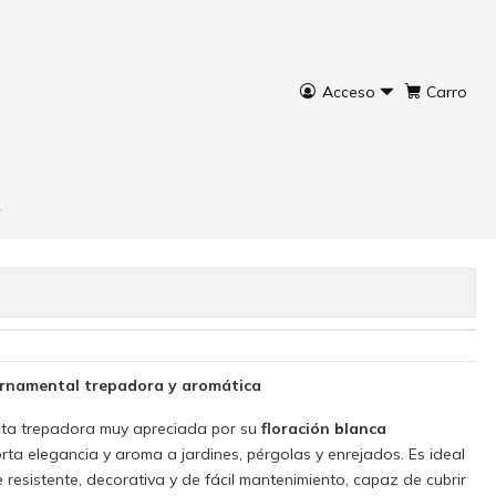
Acceso
Carro
beria
rar ahora
Agregar al Carro
 ornamental trepadora y aromática
ta trepadora muy apreciada por su
floración blanca
rta elegancia y aroma a jardines, pérgolas y enrejados. Es ideal
resistente, decorativa y de fácil mantenimiento, capaz de cubrir