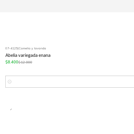
07-4125
|
Camelia y lavanda
-30%
OFF
Abelia variegada enana
$8.400
$12.000
Cantidad