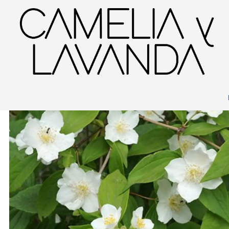
Inicio
Planta
Plantas
De fácil cuidado
Jazmín de Siberia