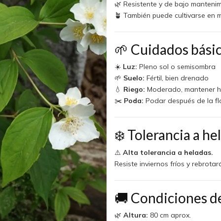
🌿 Resistente y de bajo manteni
🪴 También puede cultivarse en 
🌱 Cuidados bási
☀️
Luz:
Pleno sol o semisombra
🌱
Suelo:
Fértil, bien drenado
💧
Riego:
Moderado, mantener hu
✂️
Poda:
Podar después de la flo
❄️ Tolerancia a he
⚠️
Alta tolerancia a heladas.
Resiste inviernos fríos y rebrot
🚚 Condiciones d
🌿
Altura:
80 cm aprox.